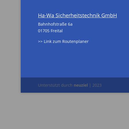
Ha-Wa Sicherheitstechnik GmbH
Bahnhofstraße 6a
01705 Freital
>> Link zum Routenplaner
Unterstützt durch
neuziel
| 2023