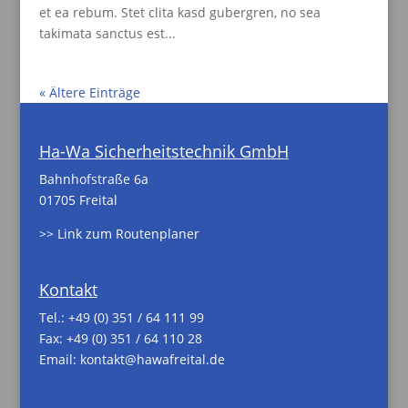
et ea rebum. Stet clita kasd gubergren, no sea
takimata sanctus est...
« Ältere Einträge
Ha-Wa Sicherheitstechnik GmbH
Bahnhofstraße 6a
01705 Freital
>> Link zum Routenplaner
Kontakt
Tel.:
+49 (0) 351 / 64 111 99
Fax: +49 (0) 351 / 64 110 28
Email:
kontakt@hawafreital.de